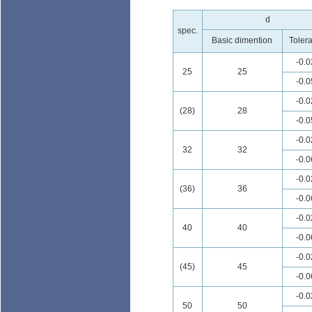
d
spec.
Basic dimention
Toler
-0.0
25
25
-0.0
-0.0
(28)
28
-0.0
-0.0
32
32
-0.0
-0.0
(36)
36
-0.0
-0.0
40
40
-0.0
-0.0
(45)
45
-0.0
-0.0
50
50