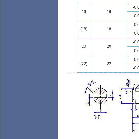
-0.
16
16
-0.
-0.
(18)
18
-0.
-0.
20
20
-0.
-0.
(22)
22
-0.