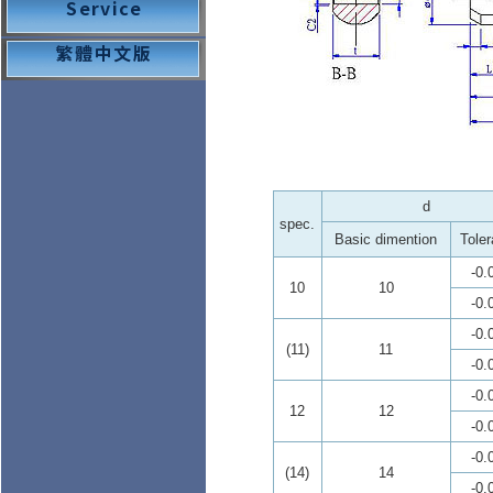
d
spec.
Basic dimention
Tole
-0.
10
10
-0.
-0.
(11)
11
-0.
-0.
12
12
-0.
-0.
(14)
14
-0.