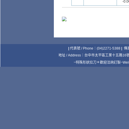
-0.0
|
代表號 / Phone：(04)2271-5388
|
傳真 
地址 / Address：
台中市太平區工業十五路16號
~特殊形狀拉刀＊歡迎洽詢訂製~Welcome your 